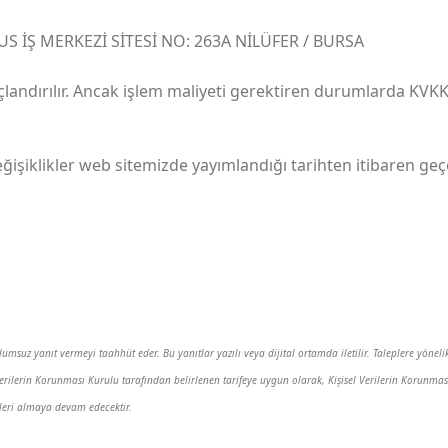
US İŞ MERKEZİ SİTESİ NO: 263A NİLÜFER / BURSA
landırılır. Ancak işlem maliyeti gerektiren durumlarda KVKK t
 değişiklikler web sitemizde yayımlandığı tarihten itibaren geçe
msuz yanıt vermeyi taahhüt eder. Bu yanıtlar yazılı veya dijital ortamda iletilir. Taleplere yönelik 
sel Verilerin Korunması Kurulu tarafından belirlenen tarifeye uygun olarak, Kişisel Verilerin Korun
leri almaya devam edecektir.