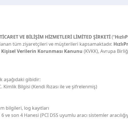
İCARET VE BİLİŞİM HİZMETLERİ LİMİTED ŞİRKETİ
(“
Hızlı
lanan tüm ziyaretçileri ve müşterileri kapsamaktadır.
HızlıP
ı Kişisel Verilerin Korunması Kanunu
(KVKK), Avrupa Birliğ
k aşağıdaki gibidir:
C. Kimlik Bilgisi (Kendi Rızası ile ve şifrelenmiş)
bilgileri, log kayıtları
ilk 6 ve son 4 Hanesi (PCI DSS uyumlu aracı sistemler aracılığıy