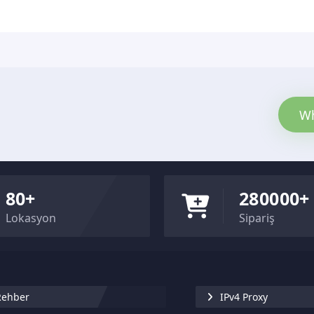
Wh
80+
280000+
Lokasyon
Sipariş
Rehber
IPv4 Proxy