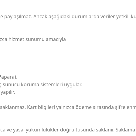
rle paylaşılmaz. Ancak aşağıdaki durumlarda veriler yetkili kur
alnızca hizmet sunumu amacıyla
Papara).
miş sunucu koruma sistemleri uygular.
apılır.
saklanmaz. Kart bilgileri yalnızca ödeme sırasında şifrelenmiş
nca ve yasal yükümlülükler doğrultusunda saklanır. Saklama sü