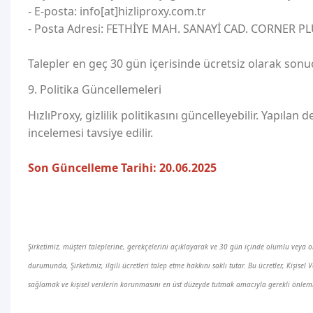
- E-posta: info[at]hizliproxy.com.tr
- Posta Adresi: FETHİYE MAH. SANAYİ CAD. CORNER PL
Talepler en geç 30 gün içerisinde ücretsiz olarak sonuç
9. Politika Güncellemeleri
HızlıProxy, gizlilik politikasını güncelleyebilir. Yapılan
incelemesi tavsiye edilir.
Son Güncelleme Tarihi: 20.06.2025
Şirketimiz, müşteri taleplerine, gerekçelerini açıklayarak ve 30 gün içinde olumlu veya olu
durumunda, Şirketimiz, ilgili ücretleri talep etme hakkını saklı tutar. Bu ücretler, Kişi
sağlamak ve kişisel verilerin korunmasını en üst düzeyde tutmak amacıyla gerekli önlem