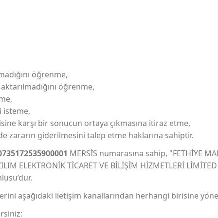
ılmadığını öğrenme,
ıp aktarılmadığını öğrenme,
eme,
i isteme,
sine karşı bir sonucun ortaya çıkmasına itiraz etme,
e zararın giderilmesini talep etme haklarına sahiptir.
0735172535900001
MERSİS numarasına sahip, "FETHİYE MA
LIM ELEKTRONİK TİCARET VE BİLİŞİM HİZMETLERİ LİMİTED Şİ
lusu’dur.
plerini aşağıdaki iletişim kanallarından herhangi birisine yöne
rsiniz: