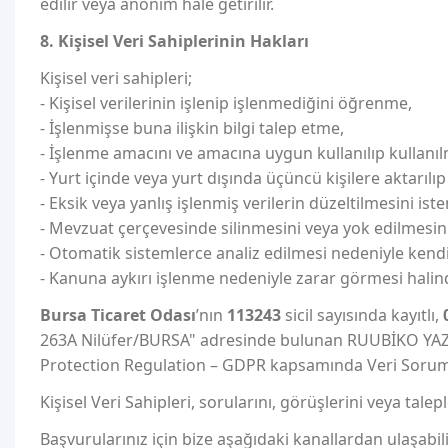
edilir veya anonim hale getirilir.
8. Kişisel Veri Sahiplerinin Hakları
Kişisel veri sahipleri;
- Kişisel verilerinin işlenip işlenmediğini öğrenme,
- İşlenmişse buna ilişkin bilgi talep etme,
- İşlenme amacını ve amacına uygun kullanılıp kullan
- Yurt içinde veya yurt dışında üçüncü kişilere aktarıl
- Eksik veya yanlış işlenmiş verilerin düzeltilmesini ist
- Mevzuat çerçevesinde silinmesini veya yok edilmesin
- Otomatik sistemlerce analiz edilmesi nedeniyle kendi
- Kanuna aykırı işlenme nedeniyle zarar görmesi halind
Bursa Ticaret Odası
’nın
113243
sicil sayısında kayıtlı,
263A Nilüfer/BURSA" adresinde bulunan RUUBİKO YAZI
Protection Regulation – GDPR kapsamında Veri Sorum
Kişisel Veri Sahipleri, sorularını, görüşlerini veya tale
Başvurularınız için bize aşağıdaki kanallardan ulaşabili