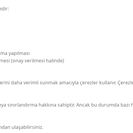
edir:
lama yapılması
lmesi (onay verilmesi halinde)
erini daha verimli sunmak amacıyla çerezler kullanır. Çerezler 
 veya sınırlandırma hakkına sahiptir. Ancak bu durumda bazı
ndan ulaşabilirsiniz.