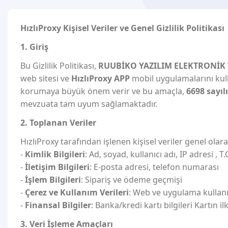
HızlıProxy Kişisel Veriler ve Genel Gizlilik Politikası
1. Giriş
Bu Gizlilik Politikası,
RUUBİKO YAZILIM ELEKTRONİK T
web sitesi ve
HızlıProxy APP
mobil uygulamalarını kul
korumaya büyük önem verir ve bu amaçla,
6698 sayıl
mevzuata tam uyum sağlamaktadır.
2. Toplanan Veriler
HızlıProxy tarafından işlenen kişisel veriler genel olara
-
Kimlik Bilgileri
: Ad, soyad, kullanıcı adı, IP adresi , T.
-
İletişim Bilgileri
: E-posta adresi, telefon numarası
-
İşlem Bilgileri
: Sipariş ve ödeme geçmişi
-
Çerez ve Kullanım Verileri
: Web ve uygulama kullanım 
-
Finansal Bilgiler
: Banka/kredi kartı bilgileri Kartın 
3. Veri İşleme Amaçları