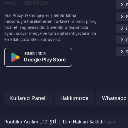
B
HızlıProxy, teknolojiyi erişilebilir kılma
P
misyonuyla hareket eden Türkiye’nin öncü proxy
hizmeti sağlayıcısıdır. Güvenilir altyapımızla
I
oyun, sosyal medya ve tüm dijital ihtiyaçlarınıza
en etkili çözümleri sunuyoruz
F
S
HEMEN İNDİR
Google Play Store
Kullanıcı Paneli
Hakkımızda
Whatsapp
Ruubiko Yazılım LTD. ŞTİ. | Tüm Hakları Saklıdır.
v3.3.0